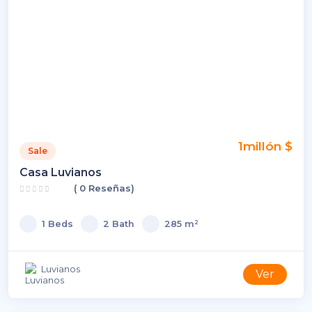
1millón $
Sale
Casa Luvianos
( 0 Reseñas)
1 Beds
2 Bath
285 m²
Luvianos
Ver