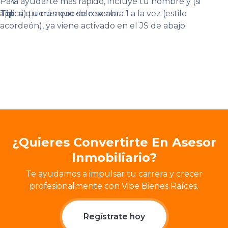
Para ayudarte más rápido, incluye tu nombre y (si
💡
aplica) tu número de reserva.
Tip:
si quieres que solo se abra 1 a la vez (estilo
acordeón), ya viene activado en el JS de abajo.
¿Quieres Convertirte En Asesor
Inmobiliario?
Te ayudamos a impulsar tu carrera y crecer
profesionalmente con Vibe Bienes Raíces.
Regístrate hoy