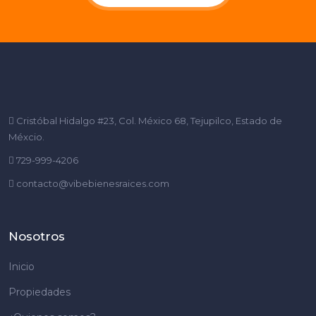
Cristóbal Hidalgo #23, Col. México 68, Tejupilco, Estado de
Méxcio.
729-999-4206
contacto@vibebienesraices.com
Nosotros
Inicio
Propiedades